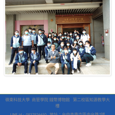
嶺東科技大學
商管學院
錢幣博物館
第二校區知源教學大
樓
地址：台中市南屯區中台路
號
LINE id : 0937926650
7